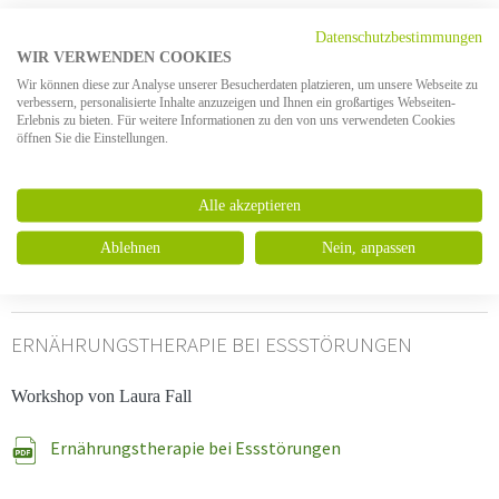
Datenschutzbestimmungen
Psychische Erkrankungen und Adipositas
WIR VERWENDEN COOKIES
Wir können diese zur Analyse unserer Besucherdaten platzieren, um unsere Webseite zu
verbessern, personalisierte Inhalte anzuzeigen und Ihnen ein großartiges Webseiten-
Erlebnis zu bieten. Für weitere Informationen zu den von uns verwendeten Cookies
STATIONÄRE BEHANDLUNG VON ANOREXIA NERVOSA
öffnen Sie die Einstellungen.
UND BULIMIA NERVOSA
Alle akzeptieren
Workshop von Dr. med. Walter Funk
Ablehnen
Nein, anpassen
Stationäre Behandlung von AN und BN
ERNÄHRUNGSTHERAPIE BEI ESSSTÖRUNGEN
Workshop von Laura Fall
Ernährungstherapie bei Essstörungen