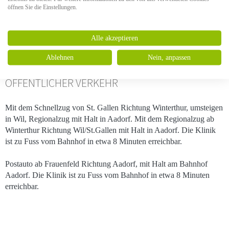
respektive gegenüber Landgasthof «Heidelberg» links abbiegen in
öffnen Sie die Einstellungen.
die Schützenstrasse. Nach rund 800 Metern links abbiegen in die
Käsernstrasse, welche in die Fohrenbergstrasse übergeht und direkt
zum Parkplatz der Klinik führt.
Alle akzeptieren
Ablehnen
Nein, anpassen
ÖFFENTLICHER VERKEHR
Mit dem Schnellzug von St. Gallen Richtung Winterthur, umsteigen
in Wil, Regionalzug mit Halt in Aadorf. Mit dem Regionalzug ab
Winterthur Richtung Wil/St.Gallen mit Halt in Aadorf. Die Klinik
ist zu Fuss vom Bahnhof in etwa 8 Minuten erreichbar.
Postauto ab Frauenfeld Richtung Aadorf, mit Halt am Bahnhof
Aadorf. Die Klinik ist zu Fuss vom Bahnhof in etwa 8 Minuten
erreichbar.