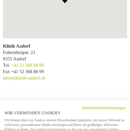
Klinik Aadorf
Fohrenbergstr. 23
8355 Aadorf
Tel.
+41 52 368 88 88
Fax +41 52 368 88 99
info(at)klinik-aadorf.ch
PRIVATFAHRZEUG
Datenschutzbestimmungen
WIR VERWENDEN COOKIES
Via A1, Zürich – St. Gallen, Ausfahrt «Matzingen/Wängi/Aadorf»,
Wir können diese zur Analyse unserer Besucherdaten platzieren, um unsere Webseite zu
nach Ausfahrt Richtung Aadorf, in Aadorf nach Sportplatz
verbessern, personalisierte Inhalte anzuzeigen und Ihnen ein großartiges Webseiten-
Erlebnis zu bieten. Für weitere Informationen zu den von uns verwendeten Cookies