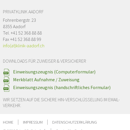
PRIVATKLINIK AADORF
Fohrenbergstr. 23
8355 Aadorf
Tel. +41 52 368 88 88
Fax +41 52 368 88 99
info(at)klinik-aadorf.ch
DOWNLOADS FÜR ZUWEISER & VERSICHERER
Einweisungszeugnis (Computerformular)
Merkblatt Aufnahme / Zuweisung
Einweisungszeugnis (handschriftliches Formular)
WIR SETZEN AUF DIE SICHERE HIN-VERSCHLÜSSELUNG IM EMAIL-
VERKEHR.
HOME
IMPRESSUM
DATENSCHUTZERKLÄRUNG