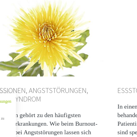
SSIONEN, ANGSTSTÖRUNGEN,
ESSS
OUT-SYNDROM
mungen
In eine
ression gehört zu den häufigsten
behande
 zu
chen Erkrankungen. Wie beim Burnout-
Patient
 und bei Angststörungen lassen sich
sind sp