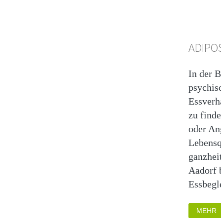
ADIPO
In der 
psychis
Essverha
zu find
oder An
Lebensq
ganzhei
Aadorf 
Essbegl
MEHR