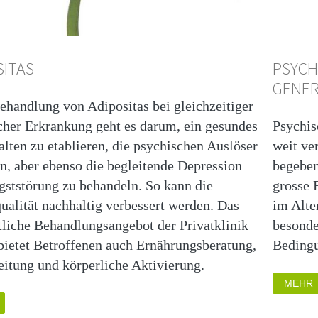
SITAS
PSYCH
GENER
Behandlung von Adipositas bei gleichzeitiger
cher Erkrankung geht es darum, ein gesundes
Psychis
lten zu etablieren, die psychischen Auslöser
weit ve
en, aber ebenso die begleitende Depression
begeben
gststörung zu behandeln. So kann die
grosse 
ualität nachhaltig verbessert werden. Das
im Alte
tliche Behandlungsangebot der Privatklinik
besonde
bietet Betroffenen auch Ernährungsberatung,
Beding
eitung und körperliche Aktivierung.
MEHR