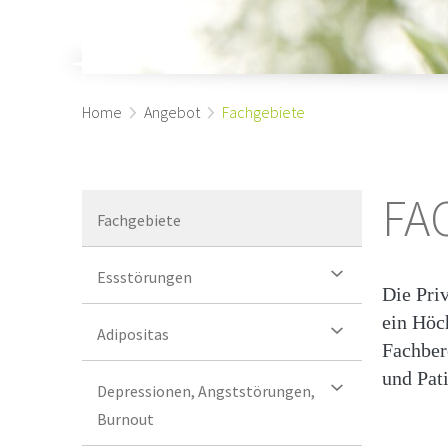
Home
Angebot
Fachgebiete
FA
Fachgebiete
Essstörungen
Die Pri
ein Höc
Adipositas
Fachber
und Pat
Depressionen, Angststörungen,
Burnout