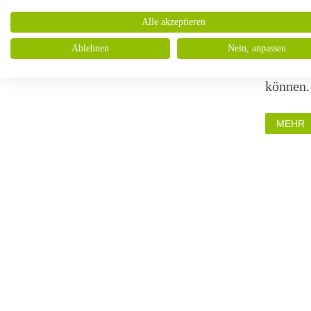
Betroff
Alle akzeptieren
sehr spä
einer zi
Ablehnen
Nein, anpassen
die Cha
können.
MEHR