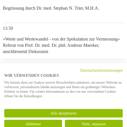
Begrüssung durch Dr. med. Stephan N. Trier, M.H.A.
13.50
«Werte und Wertewandel - von der Spekulation zur Vermessung»
Referat von Prof. Dr. med. Dr. phil. Andreas Maerker,
anschliessend Diskussion
14.35
Datenschutzbestimmungen
«Transition und Initiation – Reifung und Entgleisung, Flucht und
WIR VERWENDEN COOKIES
Halt»
Wir können diese zur Analyse unserer Besucherdaten platzieren, um unsere Webseite zu
verbessern, personalisierte Inhalte anzuzeigen und Ihnen ein großartiges Webseiten-
Referat von Prof. Dr. med. Hans Förstl, anschliessend Diskussion
Erlebnis zu bieten. Für weitere Informationen zu den von uns verwendeten Cookies
öffnen Sie die Einstellungen.
15.20
Alle akzeptieren
Kaffeepause
Ablehnen
Nein, anpassen