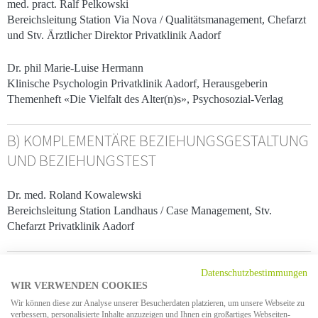
med. pract. Ralf Pelkowski
Bereichsleitung Station Via Nova / Qualitätsmanagement, Chefarzt
und Stv. Ärztlicher Direktor Privatklinik Aadorf
Dr. phil Marie-Luise Hermann
Klinische Psychologin Privatklinik Aadorf, Herausgeberin
Themenheft «Die Vielfalt des Alter(n)s», Psychosozial-Verlag
B) KOMPLEMENTÄRE BEZIEHUNGSGESTALTUNG
UND BEZIEHUNGSTEST
Dr. med. Roland Kowalewski
Bereichsleitung Station Landhaus / Case Management, Stv.
Chefarzt Privatklinik Aadorf
C) ESSEN ALS LÖSUNGSVERSUCH
Datenschutzbestimmungen
WIR VERWENDEN COOKIES
DIE SUCHE NACH GEBORGENHEIT IN DER THERAPIE
Wir können diese zur Analyse unserer Besucherdaten platzieren, um unsere Webseite zu
verbessern, personalisierte Inhalte anzuzeigen und Ihnen ein großartiges Webseiten-