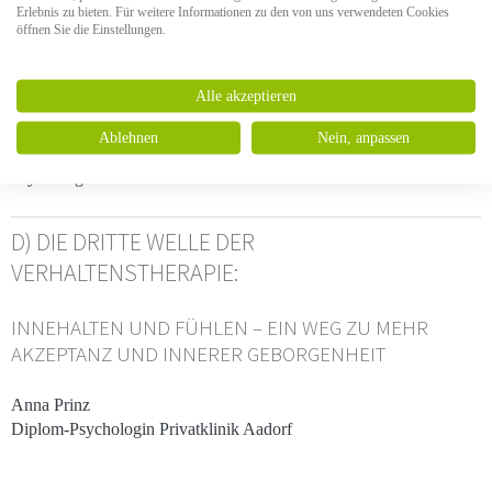
VON PATIENTINNEN MIT ESSSTÖRUNGEN
Erlebnis zu bieten. Für weitere Informationen zu den von uns verwendeten Cookies
öffnen Sie die Einstellungen.
med. pract. Katja Meier-Müller
Bereichsleitung Station Oase (Spezialstation für Frauen mit
Alle akzeptieren
Essstörungen) / Ambulatorien, Stv. Chefärztin Privatklinik Aadorf
Ablehnen
Nein, anpassen
Milène Wehrli
Psychologin MSc Privatklinik Aadorf
D) DIE DRITTE WELLE DER
VERHALTENSTHERAPIE:
INNEHALTEN UND FÜHLEN – EIN WEG ZU MEHR
AKZEPTANZ UND INNERER GEBORGENHEIT
Anna Prinz
Diplom-Psychologin Privatklinik Aadorf