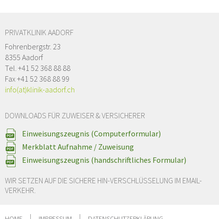
PRIVATKLINIK AADORF
Fohrenbergstr. 23
8355 Aadorf
Tel. +41 52 368 88 88
Fax +41 52 368 88 99
info(at)klinik-aadorf.ch
DOWNLOADS FÜR ZUWEISER & VERSICHERER
Einweisungszeugnis (Computerformular)
Merkblatt Aufnahme / Zuweisung
Einweisungszeugnis (handschriftliches Formular)
WIR SETZEN AUF DIE SICHERE HIN-VERSCHLÜSSELUNG IM EMAIL-
VERKEHR.
HOME
IMPRESSUM
DATENSCHUTZERKLÄRUNG