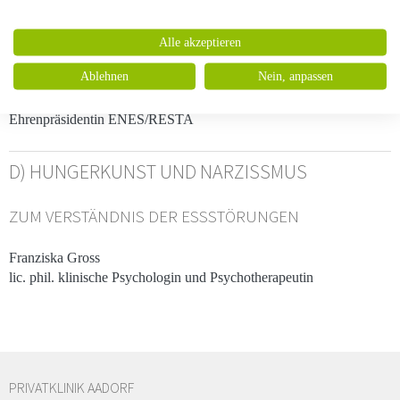
Bereichsleitung Station Oase (Spezialstation für Frauen mit
Essstörungen) / Ambulatorien, Leitende Ärztin Privatklinik Aadorf
Alle akzeptieren
Ablehnen
Nein, anpassen
Dr. phil. Erika Toman
Fachpsychologin für Psychotherapie FSP
Ehrenpräsidentin ENES/RESTA
D) HUNGERKUNST UND NARZISSMUS
ZUM VERSTÄNDNIS DER ESSSTÖRUNGEN
Franziska Gross
lic. phil. klinische Psychologin und Psychotherapeutin
PRIVATKLINIK AADORF