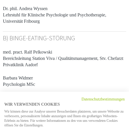
Dr. phil. Andrea Wyssen
Lehrstuhl für Klinische Psychologie und Psychotherapie,
Universität Fribourg
B) BINGE-EATING-STÖRUNG
med. pract. Ralf Pelkowski
Bereichsleitung Station Viva / Qualitätsmanagement, Stv. Chefarzt
Privatklinik Aadorf
Barbara Widmer
Psychologin MSc
Datenschutzbestimmungen
C) IST MAGERSUCHT WEIBLICH?
WIR VERWENDEN COOKIES
Wir können diese zur Analyse unserer Besucherdaten platzieren, um unsere Webseite zu
ANOREXIE UND GENDERSPEZIFITÄT
verbessern, personalisierte Inhalte anzuzeigen und Ihnen ein großartiges Webseiten-
Erlebnis zu bieten. Für weitere Informationen zu den von uns verwendeten Cookies
öffnen Sie die Einstellungen.
med. pract. Katja Meier-Müller