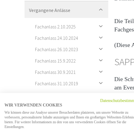
Vergangene Anlässe
Die Tei
Fachanlass 2.10.2025
Fachges
Fachanlass 24.10.2024
(Diese A
Fachanlass 26.10.2023
SAP
Fachanlass 15.9.2022
Fachanlass 30.9.2021
Die Sch
Fachanlass 31.10.2019
am Eve
Fachanlass 20.09.2018
SGP
Datenschutzbestim
WIR VERWENDEN COOKIES
Fachanlass 07.09.2017
Wir können diese zur Analyse unserer Besucherdaten platzieren, um unsere Webseite zu
verbessern, personalisierte Inhalte anzuzeigen und Ihnen ein großartiges Webseiten-Erlebnis
Programm
Die Sch
bieten. Für weitere Informationen zu den von uns verwendeten Cookies öffnen Sie die
Einstellungen.
Credits
Referate