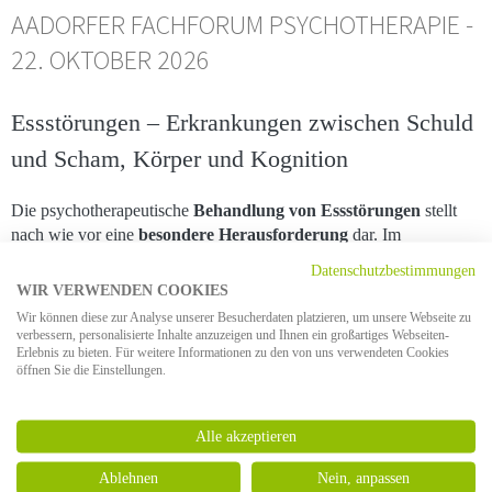
AADORFER FACHFORUM PSYCHOTHERAPIE -
22. OKTOBER 2026
Essstörungen – Erkrankungen zwischen Schuld
und Scham, Körper und Kognition
Die psychotherapeutische
Behandlung von Essstörungen
stellt
nach wie vor eine
besondere Herausforderung
dar. Im
diesjährigen Aadorfer Fachforum Psychotherapie der Privatklinik
Datenschutzbestimmungen
Aadorf widmen wir uns ausgewählten Aspekten dieser
WIR VERWENDEN COOKIES
therapeutischen Aufgabe. Die beiden
Hauptvorträge
adressieren
Wir können diese zur Analyse unserer Besucherdaten platzieren, um unsere Webseite zu
einerseits
Schuld und Scham
, andererseits die
Einstellungen zum
verbessern, personalisierte Inhalte anzuzeigen und Ihnen ein großartiges Webseiten-
Erlebnis zu bieten. Für weitere Informationen zu den von uns verwendeten Cookies
Körper
. Schuld und Scham werden zudem auch in
öffnen Sie die Einstellungen.
zwei
Workshops zu Orthorexie und Adipositas
vertieft.
Weitere Informationen und Anmeldung
Alle akzeptieren
Ablehnen
Nein, anpassen