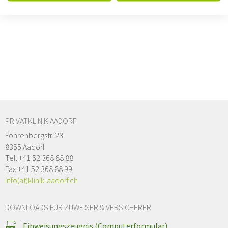
PRIVATKLINIK AADORF
Fohrenbergstr. 23
8355 Aadorf
Tel. +41 52 368 88 88
Fax +41 52 368 88 99
info(at)klinik-aadorf.ch
DOWNLOADS FÜR ZUWEISER & VERSICHERER
Einweisungszeugnis (Computerformular)